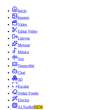
Inicio
Imagen
Video
Editar Video
Lipsync
Mejorar
Música
Voz
Transcribir
Chat
3D
Escalar
Quitar Fondo
Efectos
AI Toolkit
NEW