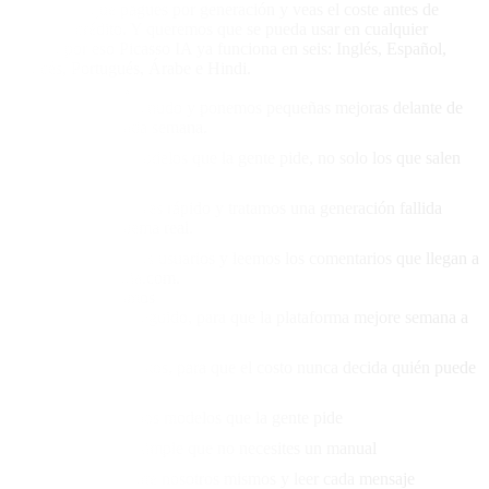
justos, para que pagues por generación y veas el coste antes de
gastar un crédito. Y queremos que se pueda usar en cualquier
idioma, por eso Picasso IA ya funciona en seis: Inglés, Español,
Francés, Portugués, Árabe e Hindi.
Cómo trabajamos
Publicamos a menudo y ponemos pequeñas mejoras delante de
los usuarios cada semana.
Añadimos los modelos que la gente pide, no solo los que salen
en titulares.
Arreglamos errores rápido y tratamos una generación fallida
como un problema real.
Hablamos con los usuarios y leemos los comentarios que llegan a
team@picassoia.com.
Con qué construimos
Lanzar poco y seguido, para que la plataforma mejore semana a
semana
Poner precios justos, para que el costo nunca decida quién puede
crear
Agregar rápido los modelos que la gente pide
Mantenerlo tan simple que no necesites un manual
Atender el soporte nosotros mismos y leer cada mensaje