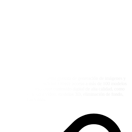
Picasso IA es una plataforma gratuita de generación de imágenes y
arte con inteligencia artificial. Ofrece acceso a más de 100 modelos
y estilos, permitiendo crear contenido digital de alta calidad, como
texto a imagen, texto a video, modelos 3D, eliminación de fondo,
super resolución y más.