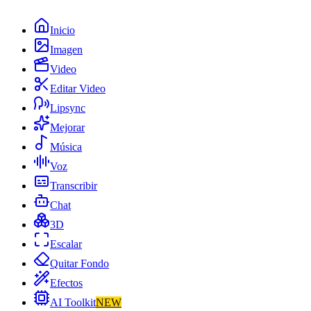
Inicio
Imagen
Video
Editar Video
Lipsync
Mejorar
Música
Voz
Transcribir
Chat
3D
Escalar
Quitar Fondo
Efectos
AI Toolkit
NEW