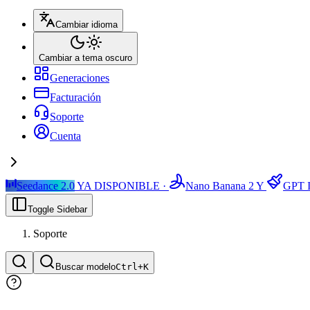
Cambiar idioma
Cambiar a tema oscuro
Generaciones
Facturación
Soporte
Cuenta
Seedance 2.0
YA DISPONIBLE ·
Nano Banana 2
Y
GPT I
Toggle Sidebar
Soporte
Buscar modelo
Ctrl+
K